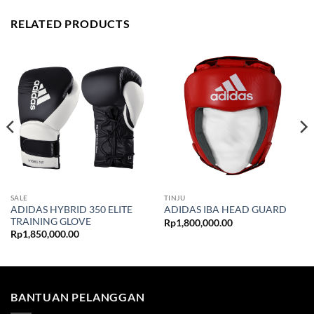
RELATED PRODUCTS
SALE
TINJU
ADIDAS HYBRID 350 ELITE
ADIDAS IBA HEAD GUARD
TRAINING GLOVE
Rp
1,800,000.00
Price
Rp
1,850,000.00
range:
Rp825,000.00
through
Rp1,100,000.00
BANTUAN PELANGGAN