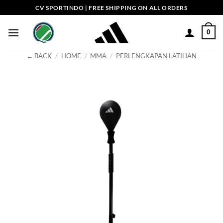
Skip
CV SPORTINDO | FREE SHIPPING ON ALL ORDERS
to
content
0
← BACK
/
HOME
/
MMA
/
PERLENGKAPAN LATIHAN