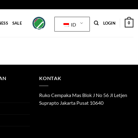
0
NESS
SALE
LOGIN
ID
TAN
KONTAK
Ruko Cempaka Mas Blok J No 56 Jl Letjen
Suprapto Jakarta Pusat 10640