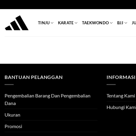
Skip
to
content
TINJU
KARATE
TAEKWONDO
BJJ
J
BANTUAN PELANGGAN
INFORMASI
Pengembalian Barang Dan Pengembalian
Tentang Kami
Dana
Hubungi Kam
Ukuran
Promosi