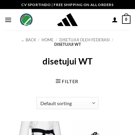
Skip
CV SPORTINDO | FREE SHIPPING ON ALL ORDERS
to
content
0
← BACK
/
HOME
/
DISETUJUI OLEH FEDERASI
/
DISETUJUI WT
disetujui WT
FILTER