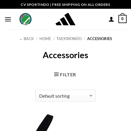
Skip
CV SPORTINDO | FREE SHIPPING ON ALL ORDERS
to
content
0
← BACK
/
HOME
/
TAEKWONDO
/
ACCESSORIES
Accessories
FILTER