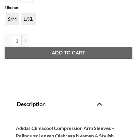
Ukuran
S/M
L/XL
ADIDAS AEROREADY COMPRESSION ARM SLEEVES quantity
ADD TO CART
Description
Adidas Climacool Compression Arm Sleeves –
Pelindung Lengan Olahraga Nyaman & Stylish