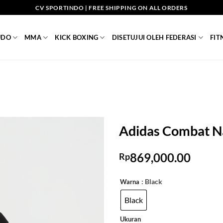
CV SPORTINDO | FREE SHIPPING ON ALL ORDERS
UDO
MMA
KICK BOXING
DISETUJUI OLEH FEDERASI
FIT
Adidas Combat Na
869,000.00
Rp
: Black
Warna
Black
Ukuran