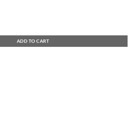
ket quantity
ADD TO CART