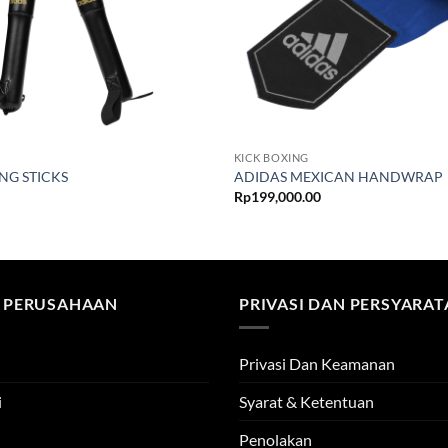
KICK BOXING
NG STICKS
ADIDAS MEXICAN HANDWRAP
Rp
199,000.00
 PERUSAHAAN
PRIVASI DAN PERSYARA
Privasi Dan Keamanan
i
Syarat & Ketentuan
Penolakan