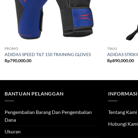
PROMO
TINJU
ADIDAS SPEED TILT 150 TRAINING GLOVES
ADIDAS STRIKI
Rp
790,000.00
Rp
890,000.00
BANTUAN PELANGGAN
INFORMASI
Pengembalian Barang Dan Pengembalian
Tentang Kami
Dana
Hubungi Kam
Ukuran