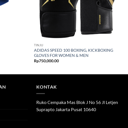
TINJU
ADIDAS SPEED 100 BOXING, KICKBOXING
GLOVES FOR WOMEN & MEN
Rp
750,000.00
TAN
KONTAK
Ruko Cempaka Mas Blok J No 56 Jl Letjen
Suprapto Jakarta Pusat 10640