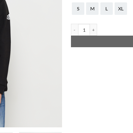
S
M
L
XL
Adidas Combat National Team Jac