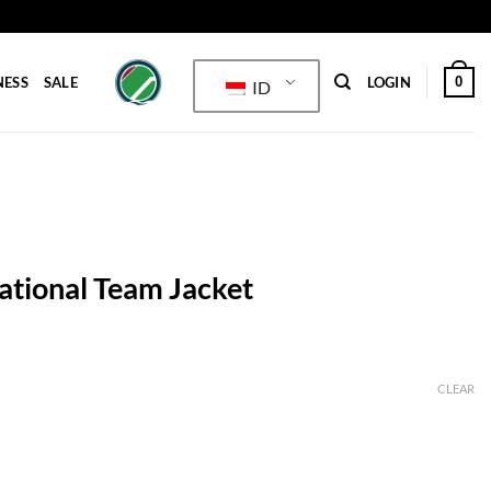
0
NESS
SALE
LOGIN
ID
tional Team Jacket
CLEAR