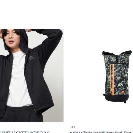
BJJ
 SUIT JACKET HYDRO 3.0
Adidas Training Military Sack Bag