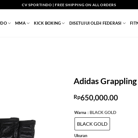
CV SPORTINDO | FREE SHIPPING ON ALL ORDERS
UDO
MMA
KICK BOXING
DISETUJUI OLEH FEDERASI
FIT
Adidas Grapplin
650,000.00
Rp
: BLACK GOLD
Warna
BLACK GOLD
Ukuran