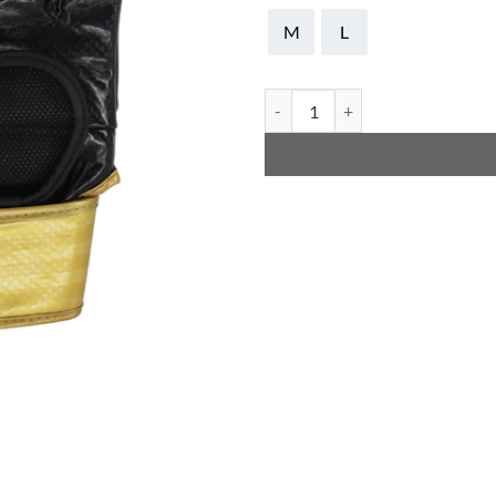
M
L
Adidas Grappling Gloves MMA qu