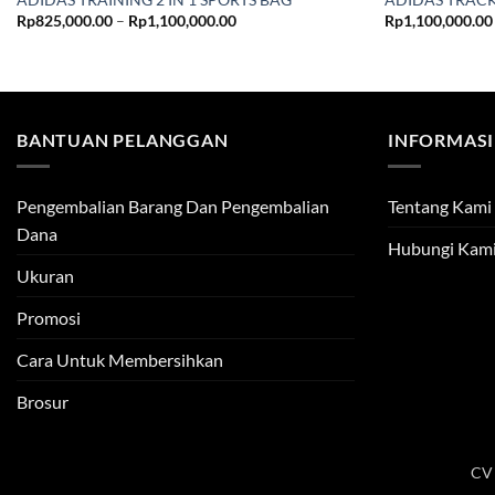
Price
Rp
825,000.00
–
Rp
1,100,000.00
Rp
1,100,000.00
range:
Rp825,000.00
through
Rp1,100,000.00
BANTUAN PELANGGAN
INFORMASI
Pengembalian Barang Dan Pengembalian
Tentang Kami
Dana
Hubungi Kam
Ukuran
Promosi
Cara Untuk Membersihkan
Brosur
CV