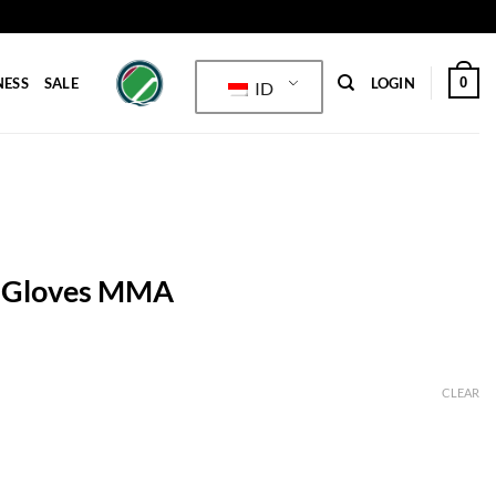
0
NESS
SALE
LOGIN
ID
g Gloves MMA
CLEAR