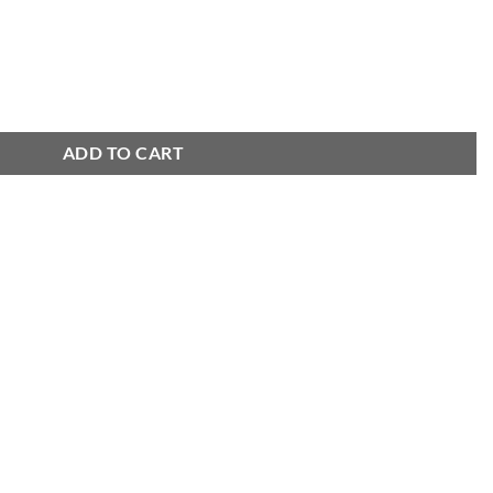
antity
ADD TO CART