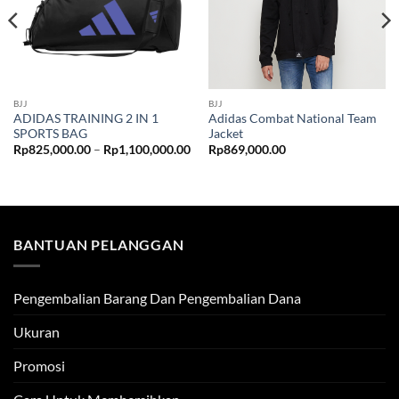
BJJ
BJJ
ADIDAS TRAINING 2 IN 1
Adidas Combat National Team
SPORTS BAG
Jacket
Price
Rp
825,000.00
–
Rp
1,100,000.00
Rp
869,000.00
range:
Rp825,000.00
through
Rp1,100,000.00
BANTUAN PELANGGAN
Pengembalian Barang Dan Pengembalian Dana
Ukuran
Promosi