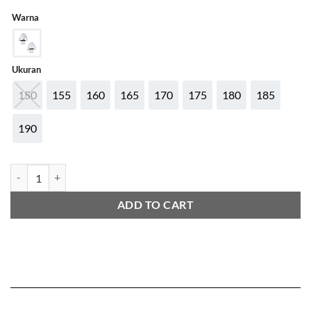
Warna
Ukuran
150
155
160
165
170
175
180
185
190
ADIDAS KARATE KUMITE ADILIGHT COMBO UNIFORM quantity
ADD TO CART