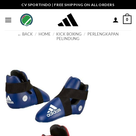
Skip
CV SPORTINDO | FREE SHIPPING ON ALL ORDERS
to
content
0
← BACK
/
HOME
/
KICK BOXING
/
PERLENGKAPAN
PELINDUNG