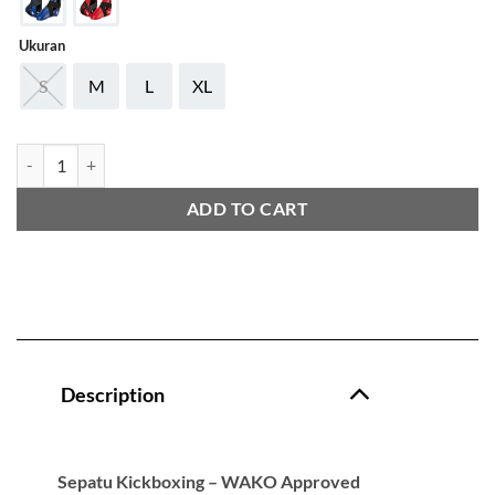
Ukuran
S
M
L
XL
Adidas Kickboxing Boots WAKO ADIWAKOB01 Blue and Red quantit
ADD TO CART
Description
Sepatu Kickboxing – WAKO Approved