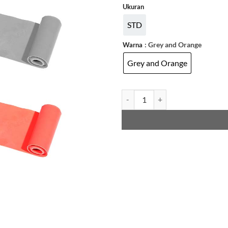
Ukuran
STD
: Grey and Orange
Warna
Grey and Orange
ADIDAS PILATES BANDS L1 AND 