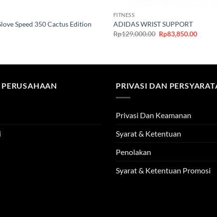
FITNESS
love Speed 350 Cactus Edition
ADIDAS WRIST SUPPORT
Original
Curre
Rp
129,000.00
Rp
83,850.00
price
price
was:
is:
Rp129,000.00.
Rp83,8
 PERUSAHAAN
PRIVASI DAN PERSYARA
Privasi Dan Keamanan
i
Syarat & Ketentuan
Penolakan
Syarat & Ketentuan Promosi