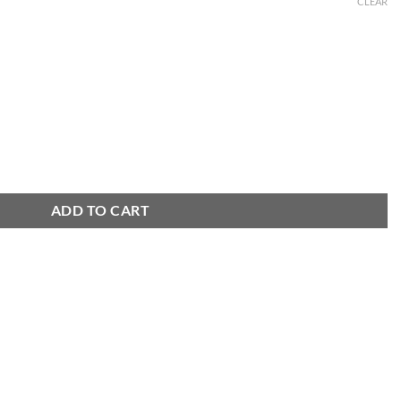
CLEAR
L2 quantity
ADD TO CART