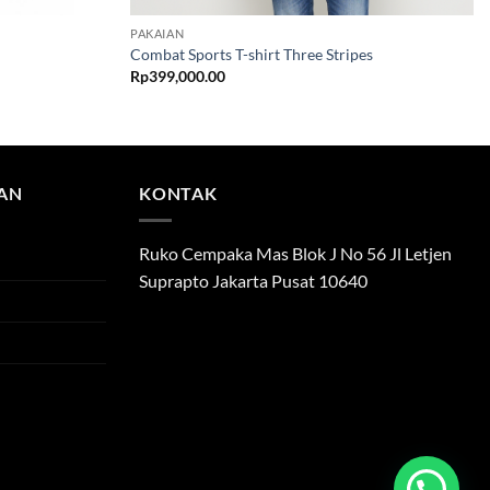
PAKAIAN
Combat Sports T-shirt Three Stripes
nt
Rp
399,000.00
50.00.
TAN
KONTAK
Ruko Cempaka Mas Blok J No 56 Jl Letjen
Suprapto Jakarta Pusat 10640