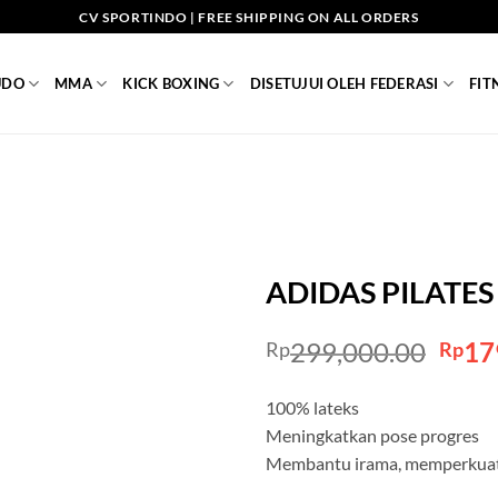
CV SPORTINDO | FREE SHIPPING ON ALL ORDERS
UDO
MMA
KICK BOXING
DISETUJUI OLEH FEDERASI
FIT
ADIDAS PILATES
Orig
299,000.00
17
Rp
Rp
pric
was:
100% lateks
Rp29
Meningkatkan pose progres
Membantu irama, memperkua