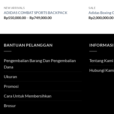
NEW ARRIVALS
SALE
ADIDAS COMBAT SPORTS BACKPACK
Adidas Boxing G
Price
Rp
550,000.00
–
Rp
749,000.00
Rp
2,000,000.00
range:
Rp550,000.00
through
Rp749,000.00
BANTUAN PELANGGAN
INFORMASI
Pengembalian Barang Dan Pengembalian
Tentang Kami
Dana
Hubungi Kam
Ukuran
Promosi
Cara Untuk Membersihkan
Brosur