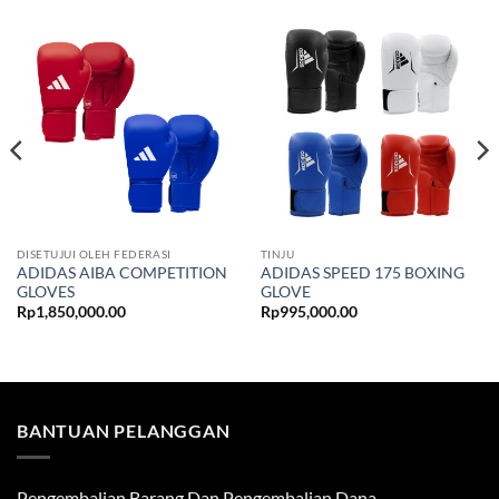
DISETUJUI OLEH FEDERASI
TINJU
ADIDAS AIBA COMPETITION
ADIDAS SPEED 175 BOXING
GLOVES
GLOVE
Rp
1,850,000.00
Rp
995,000.00
BANTUAN PELANGGAN
Pengembalian Barang Dan Pengembalian Dana