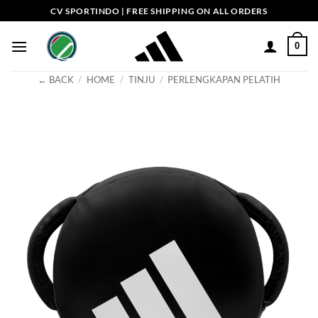
Skip
CV SPORTINDO | FREE SHIPPING ON ALL ORDERS
to
content
0
← BACK
/
HOME
/
TINJU
/
PERLENGKAPAN PELATIH