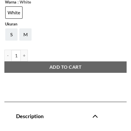
: White
Warna
White
Ukuran
S
M
ADIDAS WKF LADY GROIN GUARD quantity
ADD TO CART
Description