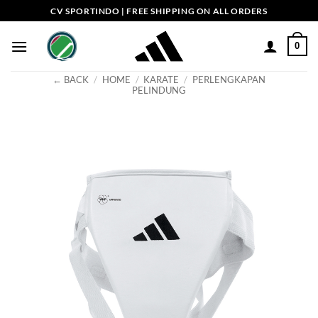
Skip
CV SPORTINDO | FREE SHIPPING ON ALL ORDERS
to
content
0
← BACK
/
HOME
/
KARATE
/
PERLENGKAPAN
PELINDUNG