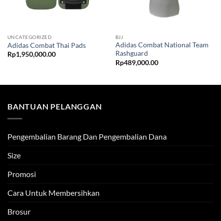
UNCATEGORIZED
BJJ
Adidas Combat National Team
Adidas Combat Thai Pads
Rashguard
Rp
1,950,000.00
Rp
489,000.00
BANTUAN PELANGGAN
Pengembalian Barang Dan Pengembalian Dana
Size
Promosi
Cara Untuk Membersihkan
Brosur