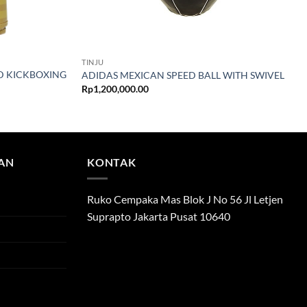
TINJU
D KICKBOXING
ADIDAS MEXICAN SPEED BALL WITH SWIVEL
Rp
1,200,000.00
TAN
KONTAK
Ruko Cempaka Mas Blok J No 56 Jl Letjen
Suprapto Jakarta Pusat 10640