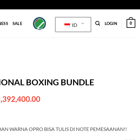
0
NESS
SALE
LOGIN
ID
IONAL BOXING BUNDLE
ginal
Current
,392,400.00
ce
price
s:
is:
6,344,000.00.
Rp5,392,400.00.
AN WARNA OPRO BISA TULIS DI NOTE PEMESAANAN!!