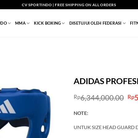
CV SPORTINDO | FREE SHIPPING ON ALL ORDERS
UDO
MMA
KICK BOXING
DISETUJUI OLEH FEDERASI
FIT
ADIDAS PROFES
Ori
6,344,000.00
5
Rp
Rp
pri
wa
NOTE:
Rp
UNTUK SIZE HEAD GUARD D