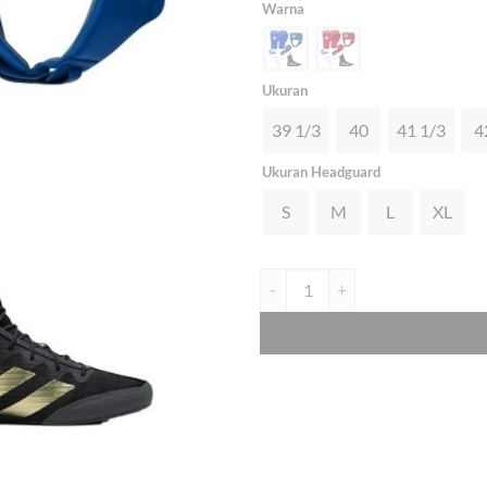
Warna
Ukuran
39 1/3
40
41 1/3
4
Ukuran Headguard
S
M
L
XL
ADIDAS PROFESIONAL BOXING 