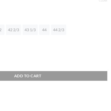
CLEAR
2
42 2/3
43 1/3
44
44 2/3
BUNDLE quantity
ADD TO CART