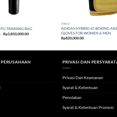
TINJU
ADIDAS HYBRID 65 BOXING AN
 PU TRAINING BAG
GLOVES FOR WOMEN & MEN
Price
–
Rp
3,850,000.00
range:
Rp
820,000.00
Rp3,400,000.00
through
Rp3,850,000.00
 PERUSAHAAN
PRIVASI DAN PERSYARA
Privasi Dan Keamanan
i
Syarat & Ketentuan
Penolakan
Syarat & Ketentuan Promosi